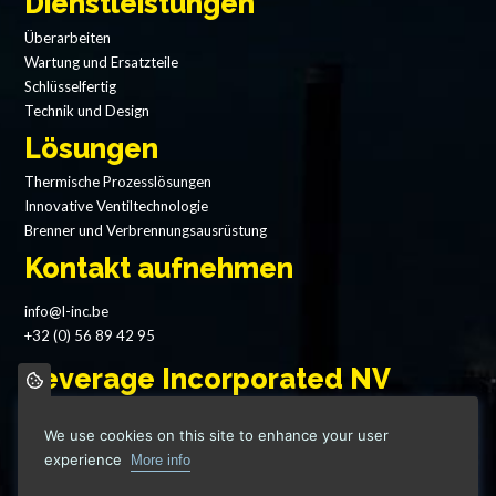
Dienstleistungen
Überarbeiten
Wartung und Ersatzteile
Schlüsselfertig
Technik und Design
Lösungen
Thermische Prozesslösungen
Innovative Ventiltechnologie
Brenner und Verbrennungsausrüstung
Kontakt aufnehmen
info@l-inc.be
+32 (0) 56 89 42 95
Leverage Incorporated NV
Grote Heerweg 69
We use cookies on this site to enhance your user
8791 Waregem - Belgium
experience
More info
VAT: BE 0746 917 222