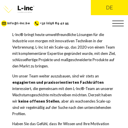
DE
info@l-inc.be
+32 (0)56 89 42 95
Direkt
L-Inc® bringt heute umweltfreundliche Lösungen für die
zum
Industrie von morgen mit innovativen Techniken in der
Inhalt
Verbrennung. L-Inc ist ein Scale-up, das 2020 von einem Team
mit komplementärer Expertise gegründet wurde, mit dem Ziel,
schlüsselfertige Projekte und maßgeschneiderte Produkte auf
den Markt zu bringen.
Um unser Team weiter auszubauen, sind wir stets an
engagierten und praxisorientierten Fachkräften
interessiert, die gemeinsam mit dem L-Inc®-Team an unserer
Wachstumsgeschichte mitschreiben möchten. Derzeit haben
wir
keine offenen Stellen
, aber als wachsendes Scale-up
sind wir regelmäßig auf der Suche nach den untenstehenden
Profilen.
Haben Sie das Gefühl, dass Ihr Wissen und Ihre Motivation