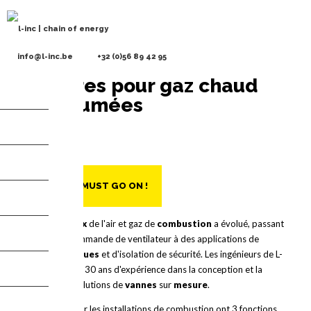
info@l-inc.be
+32 (0)56 89 42 95
Registres pour gaz chaud
Aller
au
et de fumées
contenu
principal
THE FLOW MUST GO ON !
Maîtriser
le
flux
de l'air et gaz de
combustion
a évolué, passant
d'une simple commande de ventilateur à des applications de
processus
critiques
et d'isolation de sécurité. Les ingénieurs de L-
Inc® ont plus de 30 ans d'expérience dans la conception et la
fabrication de solutions de
vannes
sur
mesure
.
Les registres pour les installations de combustion ont 3 fonctions