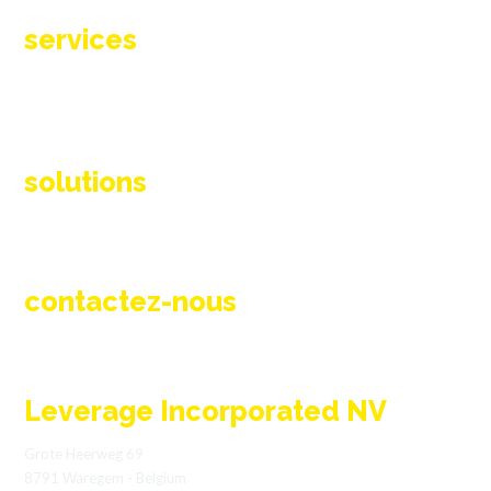
services
Réconditionnement
Entretien et pièces de rechange
Clé en main
Ingénierie et conception
solutions
Solutions de processus thermiques
Technologie de vannes haute témperature
Brûleurs et équipements de combustion
contactez-nous
info@l-inc.be
+32 (0) 56 89 42 95
Leverage Incorporated NV
Grote Heerweg 69
8791 Waregem - Belgium