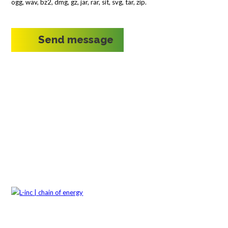
ogg, wav, bz2, dmg, gz, jar, rar, sit, svg, tar, zip.