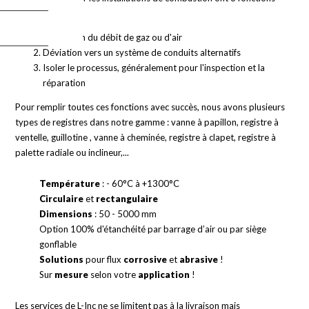
principales :
Régulation du débit de gaz ou d'air
Déviation vers un système de conduits alternatifs
Isoler le processus, généralement pour l'inspection et la
réparation
Pour remplir toutes ces fonctions avec succès, nous avons plusieurs
types de registres dans notre gamme : vanne à papillon, registre à
ventelle, guillotine , vanne à cheminée, registre à clapet, registre à
palette radiale ou inclineur,...
Température
: - 60°C à +1300°C
Circulaire
et
rectangulaire
Dimensions
: 50 - 5000 mm
Option 100% d'étanchéité par barrage d’air ou par siège
gonflable
Solutions
pour flux
corrosive
et
abrasive
!
Sur
mesure
selon votre
application
!
Les services de L-Inc ne se limitent pas à la livraison mais