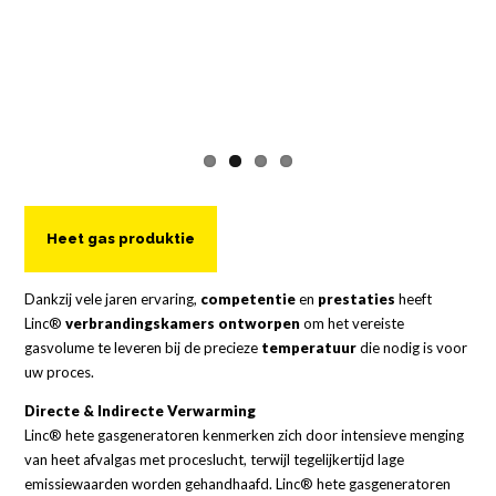
Heet gas produktie
Dankzij vele jaren ervaring,
competentie
en
prestaties
heeft
Linc®
verbrandingskamers ontworpen
om het vereiste
gasvolume te leveren bij de precieze
temperatuur
die nodig is voor
uw proces.
Directe & Indirecte Verwarming
Linc® hete gasgeneratoren kenmerken zich door intensieve menging
van heet afvalgas met proceslucht, terwijl tegelijkertijd lage
emissiewaarden worden gehandhaafd. Linc® hete gasgeneratoren