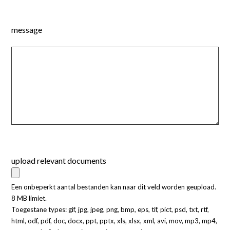
message
upload relevant documents
Een onbeperkt aantal bestanden kan naar dit veld worden geupload.
8 MB limiet.
Toegestane types: gif, jpg, jpeg, png, bmp, eps, tif, pict, psd, txt, rtf,
html, odf, pdf, doc, docx, ppt, pptx, xls, xlsx, xml, avi, mov, mp3, mp4,