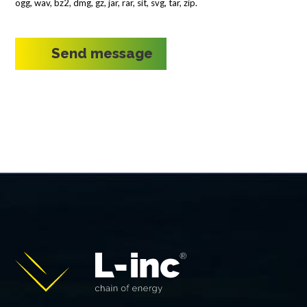
ogg, wav, bz2, dmg, gz, jar, rar, sit, svg, tar, zip.