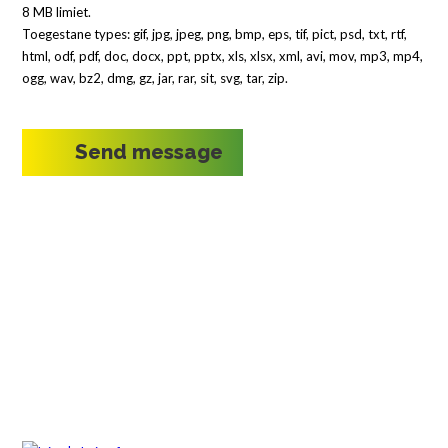
8 MB limiet.
Toegestane types: gif, jpg, jpeg, png, bmp, eps, tif, pict, psd, txt, rtf,
html, odf, pdf, doc, docx, ppt, pptx, xls, xlsx, xml, avi, mov, mp3, mp4,
ogg, wav, bz2, dmg, gz, jar, rar, sit, svg, tar, zip.