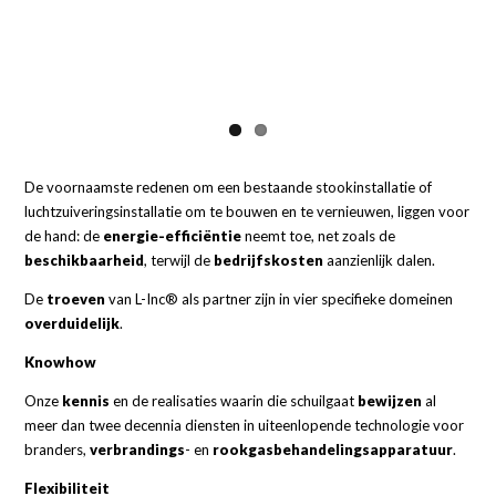
De voornaamste redenen om een bestaande stookinstallatie of
luchtzuiveringsinstallatie om te bouwen en te vernieuwen, liggen voor
de hand: de
energie-efficiëntie
neemt toe, net zoals de
beschikbaarheid
, terwijl de
bedrijfskosten
aanzienlijk dalen.
De
troeven
van L-Inc® als partner zijn in vier specifieke domeinen
overduidelijk
.
Knowhow
Onze
kennis
en de realisaties waarin die schuilgaat
bewijzen
al
meer dan twee decennia diensten in uiteenlopende technologie voor
branders,
verbrandings
- en
rookgasbehandelingsapparatuur
.
Flexibiliteit