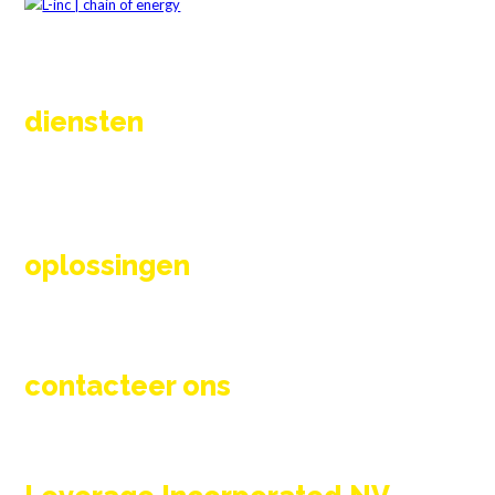
diensten
Vernieuwen
Onderhoud en wisselstukken
Totaaloplossing
Engineering & ontwerp
oplossingen
Thermische proces oplossingen
Rookgaskleppen
Branders en toebehoren
contacteer ons
info@l-inc.be
+32 (0) 56 89 42 95