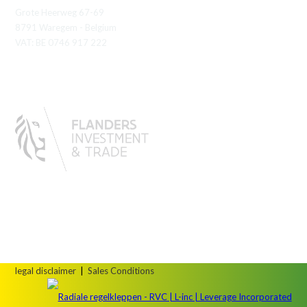
Grote Heerweg 67-69
8791 Waregem - Belgium
VAT: BE 0746 917 222
legal disclaimer
|
Sales Conditions