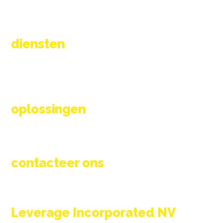
diensten
Vernieuwen
Onderhoud en wisselstukken
Totaaloplossing
Engineering & ontwerp
oplossingen
Thermische proces oplossingen
Rookgaskleppen
Branders en toebehoren
contacteer ons
info@l-inc.be
+32 (0) 56 89 42 95
Leverage Incorporated NV