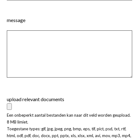
message
upload relevant documents
Een onbeperkt aantal bestanden kan naar dit veld worden geupload.
8 MB limiet.
Toegestane types: gif, jpg, jpeg, png, bmp, eps, tif, pict, psd, txt, rtf,
html, odf, pdf, doc, docx, ppt, pptx, xls, xlsx, xml, avi, mov, mp3, mp4,