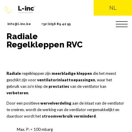
NL
info@l-inc.be
+32 (0)56 89 42 95
Radiale
Overslaan
en
Regelkleppen RVC
naar
de
inhoud
gaan
Radiale
regelkleppen zijn
meerbladige kleppen
die het meest
geschikt zijn voor
ventilatorinlaattoepassingen
, waar het
gebruik van zo'n klep de
prestaties
van de ventilator kan
verbeteren
.
Door een positieve
wervelverdeling
aan de inlaat van de ventilator
te creëren, wordt de werking van de ventilator vergemakkelijkt en
daardoor wordt het
stroomverbruik verminderd
.
Max. P: < 100 mbarg