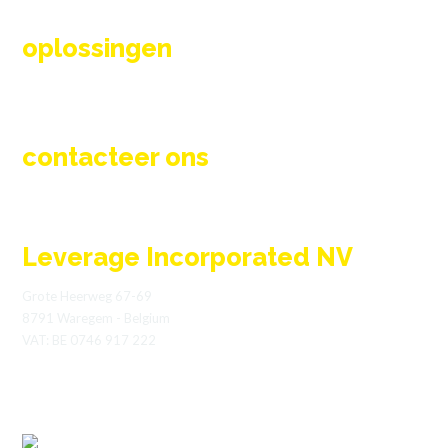
Engineering & ontwerp
oplossingen
Thermische proces oplossingen
Rookgaskleppen
Branders en toebehoren
contacteer ons
info@l-inc.be
+32 (0) 56 89 42 95
Leverage Incorporated NV
Grote Heerweg 67-69
8791 Waregem - Belgium
VAT: BE 0746 917 222