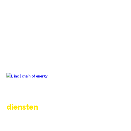
diensten
Vernieuwen
Onderhoud en wisselstukken
Totaaloplossing