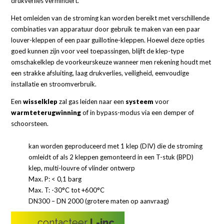
drukverlies vermindert.
Het omleiden van de stroming kan worden bereikt met verschillende
combinaties van apparatuur door gebruik te maken van een paar
louver-kleppen of een paar guillotine-kleppen. Hoewel deze opties
goed kunnen zijn voor veel toepassingen, blijft de klep-type
omschakelklep de voorkeurskeuze wanneer men rekening houdt met
een strakke afsluiting, laag drukverlies, veiligheid, eenvoudige
installatie en stroomverbruik.
Een
wisselklep
zal gas leiden naar een
systeem
voor
warmteterugwinning
of in bypass-modus via een demper of
schoorsteen.
kan worden geproduceerd met 1 klep (DIV) die de stroming
omleidt of als 2 kleppen gemonteerd in een T-stuk (BPD)
klep, multi-louvre of vlinder ontwerp
Max. P: < 0,1 barg
Max. T: -30°C tot +600°C
DN300 – DN 2000 (grotere maten op aanvraag)
contacteer
L-inc