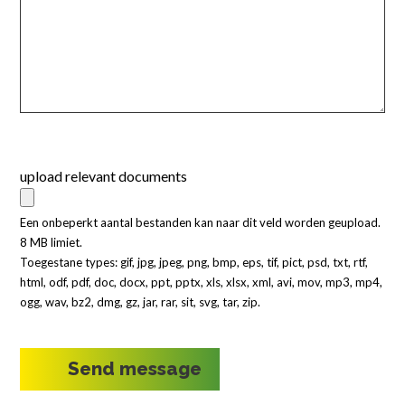
upload relevant documents
Een onbeperkt aantal bestanden kan naar dit veld worden geupload.
8 MB limiet.
Toegestane types: gif, jpg, jpeg, png, bmp, eps, tif, pict, psd, txt, rtf,
html, odf, pdf, doc, docx, ppt, pptx, xls, xlsx, xml, avi, mov, mp3, mp4,
ogg, wav, bz2, dmg, gz, jar, rar, sit, svg, tar, zip.