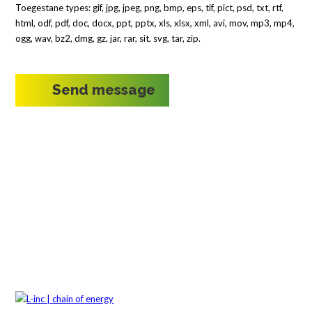
Toegestane types: gif, jpg, jpeg, png, bmp, eps, tif, pict, psd, txt, rtf,
html, odf, pdf, doc, docx, ppt, pptx, xls, xlsx, xml, avi, mov, mp3, mp4,
ogg, wav, bz2, dmg, gz, jar, rar, sit, svg, tar, zip.