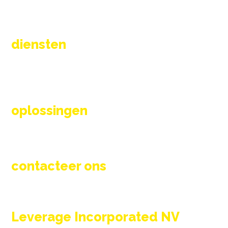
diensten
Vernieuwen
Onderhoud en wisselstukken
Totaaloplossing
Engineering & ontwerp
oplossingen
Thermische proces oplossingen
Rookgaskleppen
Branders en toebehoren
contacteer ons
info@l-inc.be
+32 (0) 56 89 42 95
Leverage Incorporated NV