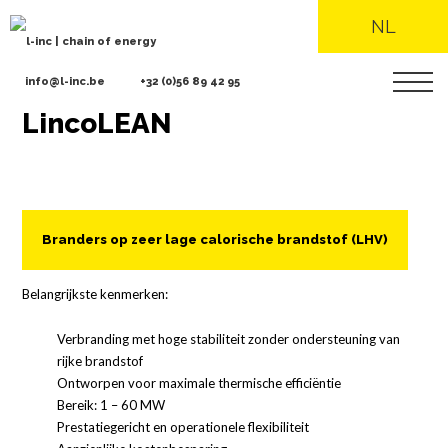
NL
info@l-inc.be
+32 (0)56 89 42 95
LincoLEAN
Overslaan
en
naar
de
inhoud
gaan
Branders op zeer lage calorische brandstof (LHV)
Belangrijkste kenmerken:
Verbranding met hoge stabiliteit zonder ondersteuning van
rijke brandstof
Ontworpen voor maximale thermische efficiëntie
Bereik: 1 – 60 MW
Prestatiegericht en operationele flexibiliteit