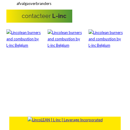
afvalgasverbranders
contacteer
L-inc